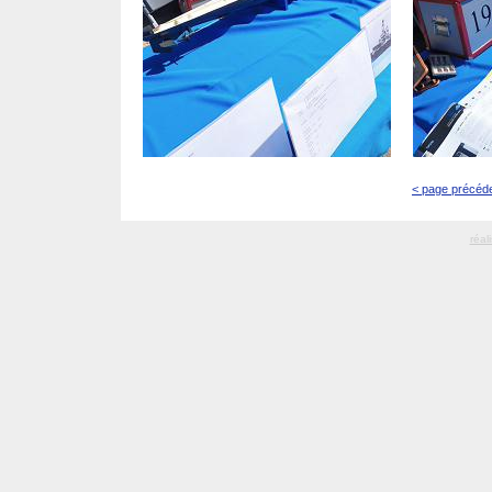
< page précéd
réal